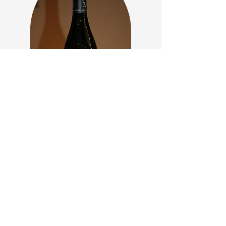
- Beaujolais -
Rouge
Cépages
- Gamay 100%
Caractéristiques
- Couleur rubis &
dense, odeur de
cerise
& griotte, goût
charnu & gourmand.