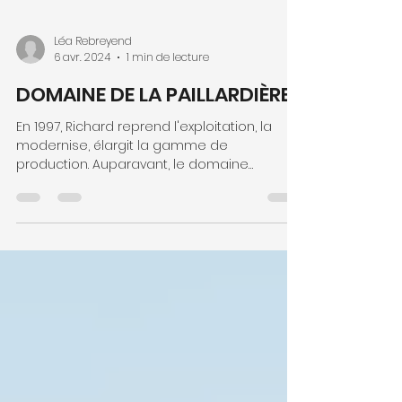
Léa Rebreyend
6 avr. 2024
1 min de lecture
DOMAINE DE LA PAILLARDIÈRE
En 1997, Richard reprend l'exploitation, la
modernise, élargit la gamme de
production. Auparavant, le domaine
produisait essentiellement...