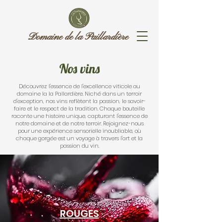
Domaine de la Paillardière
Nos vins
Découvrez l'essence de l'excellence viticole au
domaine la la Pallardière. Niché dans un terroir
d'exception, nos vins reflètent la passion, le savoir-
faire et le respect de la tradition. Chaque bouteille
raconte une histoire unique, capturant l'essence de
notre domaine et de notre terroir. Rejoignez-nous
pour une expérience sensorielle inoubliable, où
chaque gorgée est un voyage à travers l'art et la
passion du vin.
ROUGES